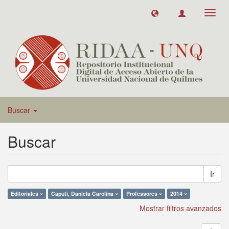
Toggl
navig
Buscar
Buscar
Ir
Editoriales ×
Caputi, Daniela Carolina ×
Professores ×
2014 ×
Mostrar filtros avanzados