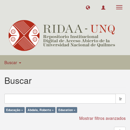
Toggl
navig
Buscar
Buscar
Ir
Educação ×
Abdala, Roberto ×
Education ×
Mostrar filtros avanzados