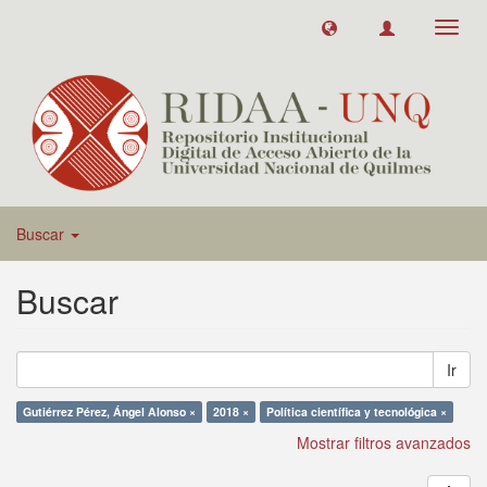
Toggl
navig
Buscar
Buscar
Ir
Gutiérrez Pérez, Ángel Alonso ×
2018 ×
Política científica y tecnológica ×
Mostrar filtros avanzados