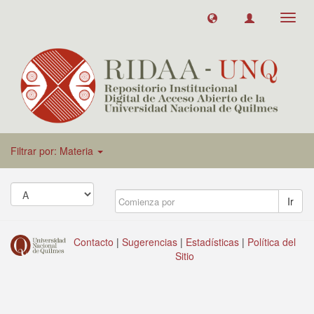
Toggl
navig
Filtrar por: Materia
Ir
Contacto
|
Sugerencias
|
Estadísticas
|
Política del
Sitio