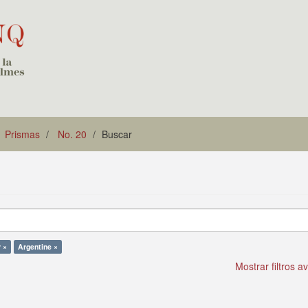
Prismas
No. 20
Buscar
r ×
Argentine ×
Mostrar filtros 