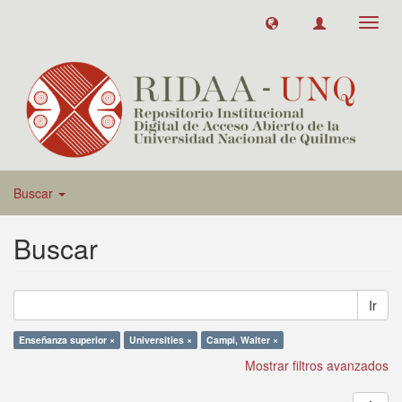
Toggl
navig
Buscar
Buscar
Ir
Enseñanza superior ×
Universities ×
Campi, Walter ×
Mostrar filtros avanzados