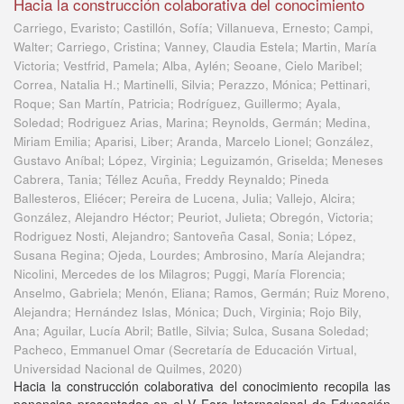
Hacia la construcción colaborativa del conocimiento
Carriego, Evaristo; Castillón, Sofía; Villanueva, Ernesto; Campi,
Walter; Carriego, Cristina; Vanney, Claudia Estela; Martin, María
Victoria; Vestfrid, Pamela; Alba, Aylén; Seoane, Cielo Maribel;
Correa, Natalia H.; Martinelli, Silvia; Perazzo, Mónica; Pettinari,
Roque; San Martín, Patricia; Rodríguez, Guillermo; Ayala,
Soledad; Rodriguez Arias, Marina; Reynolds, Germán; Medina,
Miriam Emilia; Aparisi, Liber; Aranda, Marcelo Lionel; González,
Gustavo Aníbal; López, Virginia; Leguizamón, Griselda; Meneses
Cabrera, Tania; Téllez Acuña, Freddy Reynaldo; Pineda
Ballesteros, Eliécer; Pereira de Lucena, Julia; Vallejo, Alcira;
González, Alejandro Héctor; Peuriot, Julieta; Obregón, Victoria;
Rodriguez Nosti, Alejandro; Santoveña Casal, Sonia; López,
Susana Regina; Ojeda, Lourdes; Ambrosino, María Alejandra;
Nicolini, Mercedes de los Milagros; Puggi, María Florencia;
Anselmo, Gabriela; Menón, Eliana; Ramos, Germán; Ruiz Moreno,
Alejandra; Hernández Islas, Mónica; Duch, Virginia; Rojo Bily,
Ana; Aguilar, Lucía Abril; Batlle, Silvia; Sulca, Susana Soledad;
Pacheco, Emmanuel Omar
(
Secretaría de Educación Virtual,
Universidad Nacional de Quilmes
,
2020
)
Hacia la construcción colaborativa del conocimiento recopila las