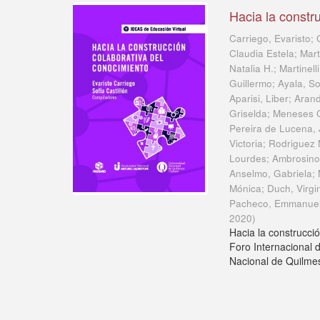
Hacia la constr
Carriego, Evaristo; 
Claudia Estela; Mart
Natalia H.; Martinel
Guillermo; Ayala, S
Aparisi, Liber; Ara
Griselda; Meneses C
Pereira de Lucena, J
Victoria; Rodriguez
Lourdes; Ambrosino,
Anselmo, Gabriela;
Mónica; Duch, Virgin
Pacheco, Emmanue
2020
)
Hacia la construcci
Foro Internacional 
Nacional de Quilmes 