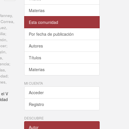
Materias
 Vanney,
; Correa,
Esta comunidad
guez,
lia;
Por fecha de publicación
amón,
écer;
Autores
gón,
Títulos
a,
encia;
Materias
las,
ledad;
mes
,
MI CUENTA
Acceder
 el V
sidad
Registro
DESCUBRE
Autor