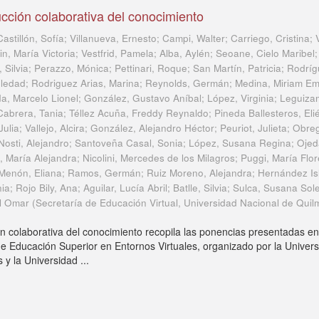
ucción colaborativa del conocimiento
Castillón, Sofía; Villanueva, Ernesto; Campi, Walter; Carriego, Cristina;
in, María Victoria; Vestfrid, Pamela; Alba, Aylén; Seoane, Cielo Maribel
li, Silvia; Perazzo, Mónica; Pettinari, Roque; San Martín, Patricia; Rodrí
oledad; Rodriguez Arias, Marina; Reynolds, Germán; Medina, Miriam Emi
nda, Marcelo Lionel; González, Gustavo Aníbal; López, Virginia; Leguiz
abrera, Tania; Téllez Acuña, Freddy Reynaldo; Pineda Ballesteros, Eli
ulia; Vallejo, Alcira; González, Alejandro Héctor; Peuriot, Julieta; Obre
 Nosti, Alejandro; Santoveña Casal, Sonia; López, Susana Regina; Ojed
 María Alejandra; Nicolini, Mercedes de los Milagros; Puggi, María Flor
 Menón, Eliana; Ramos, Germán; Ruiz Moreno, Alejandra; Hernández Is
ia; Rojo Bily, Ana; Aguilar, Lucía Abril; Batlle, Silvia; Sulca, Susana So
l Omar
(
Secretaría de Educación Virtual, Universidad Nacional de Quil
ón colaborativa del conocimiento recopila las ponencias presentadas en
de Educación Superior en Entornos Virtuales, organizado por la Univer
y la Universidad ...