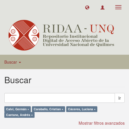
Toggl
navig
Buscar
Buscar
Ir
Calvi, Germán ×
Caraballo, Cristian ×
Cáceres, Luciana ×
Caetano, Andrés ×
Mostrar filtros avanzados