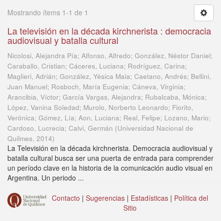
Mostrando ítems 1-1 de 1
La televisión en la década kirchnerista : democracia
audiovisual y batalla cultural
Nicolosi, Alejandra Pía; Alfonso, Alfredo; González, Néstor Daniel;
Caraballo, Cristian; Cáceres, Luciana; Rodríguez, Carina;
Maglieri, Adrián; González, Yésica Maia; Caetano, Andrés; Bellini,
Juan Manuel; Rosboch, María Eugenia; Cáneva, Virginia;
Arancibia, Víctor; García Vargas, Alejandra; Rubalcaba, Mónica;
López, Vanina Soledad; Murolo, Norberto Leonardo; Fiorito,
Verónica; Gómez, Lía; Aon, Luciana; Real, Felipe; Lozano, Mario;
Cardoso, Lucrecia; Calvi, Germán
(
Universidad Nacional de
Quilmes
,
2014
)
La Televisión en la década kirchnerista. Democracia audiovisual y
batalla cultural busca ser una puerta de entrada para comprender
un período clave en la historia de la comunicación audio visual en
Argentina. Un periodo ...
Contacto
|
Sugerencias
|
Estadísticas
|
Política del
Sitio