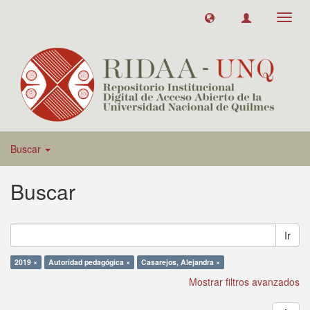
Toggl
navig
Buscar
Buscar
Ir
2019 ×
Autoridad pedagógica ×
Casarejos, Alejandra ×
Mostrar filtros avanzados