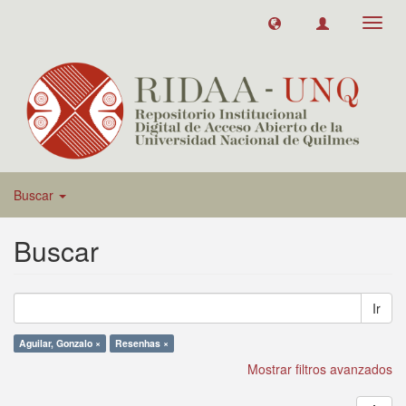
Toggl
navig
Buscar
Buscar
Ir
Aguilar, Gonzalo ×
Resenhas ×
Mostrar filtros avanzados