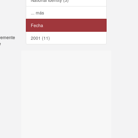
National identity (3)
... más
Fecha
evemente
2001 (11)
e