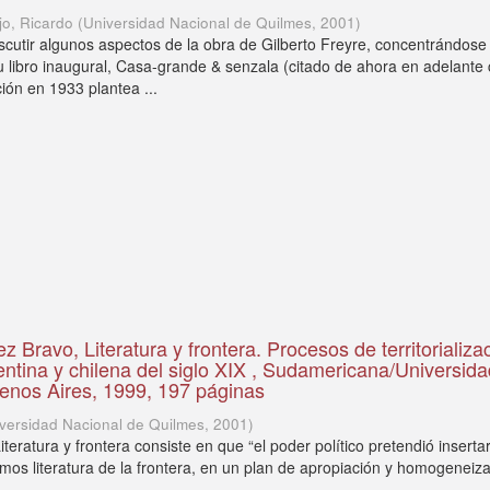
o, Ricardo
(
Universidad Nacional de Quilmes
,
2001
)
discutir algunos aspectos de la obra de Gilberto Freyre, concentrándose
 libro inaugural, Casa-grande & senzala (citado de ahora en adelant
ión en 1933 plantea ...
 Bravo, Literatura y frontera. Procesos de territorializa
gentina y chilena del siglo XIX , Sudamericana/Universid
enos Aires, 1999, 197 páginas
versidad Nacional de Quilmes
,
2001
)
Literatura y frontera consiste en que “el poder político pretendió inserta
emos literatura de la frontera, en un plan de apropiación y homogeneiz
 ...