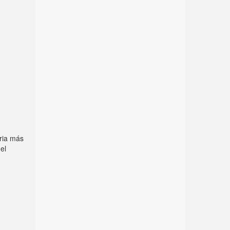
oria más
el