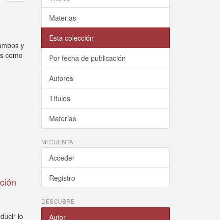
Materias
Esta colección
cambos y
mos como
Por fecha de publicación
Autores
Títulos
Materias
MI CUENTA
Acceder
Registro
ación
DESCUBRE
ducir lo
Autor