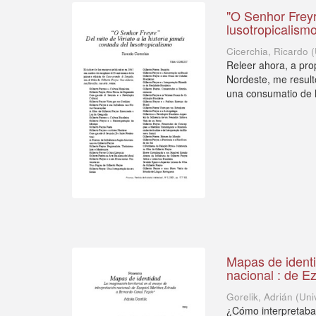
"O Senhor Freyre
lusotropicalism
Cicerchia, Ricardo
(
Releer ahora, a pr
Nordeste, me result
una consumatio de lo 
Mapas de identid
nacional : de E
Gorelik, Adrián
(
Uni
¿Cómo interpretaba