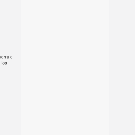
uerra e
 los