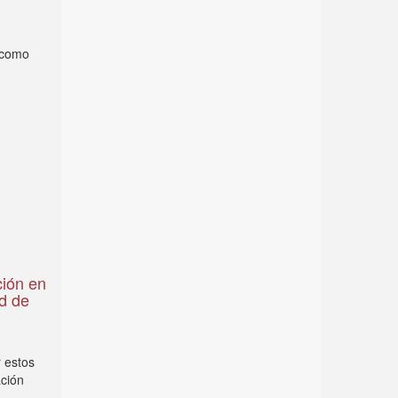
e como
ción en
ad de
r estos
ación