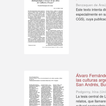
Benzaquen de Araúj
Este texto intenta 
especialmente en su
CGS), cuya publicac
Álvaro Fernández
las culturas ar
San Andrés, Bu
Podgorny, Irina
(
Uni
La tesis central de 
relatos, que llamar
cultural nacionalista.