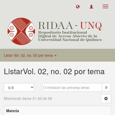
Toggl
navig
Listar Vol. 02, no. 02 por tema
ListarVol. 02, no. 02 por tema
Ir
Mostrando ítems 31-50 de 69
Materia