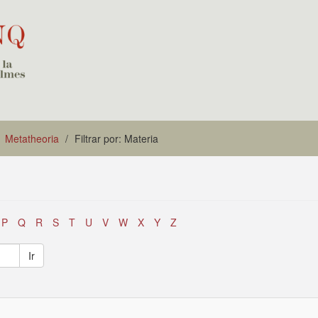
Metatheoria
Filtrar por: Materia
P
Q
R
S
T
U
V
W
X
Y
Z
Ir