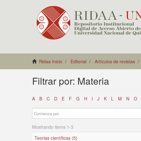
Ridaa Inicio
Editorial
Artículos de revistas
Filtrar por: Materia
A
B
C
D
E
F
G
H
I
J
K
L
M
N
O
Mostrando items 1-3
Teorias científicas (5)