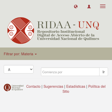
Toggl
navig
Filtrar por: Materia
Ir
Contacto
|
Sugerencias
|
Estadísticas
|
Política del
Sitio