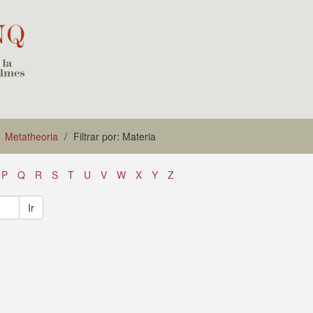
Metatheoria
Filtrar por: Materia
P
Q
R
S
T
U
V
W
X
Y
Z
Ir