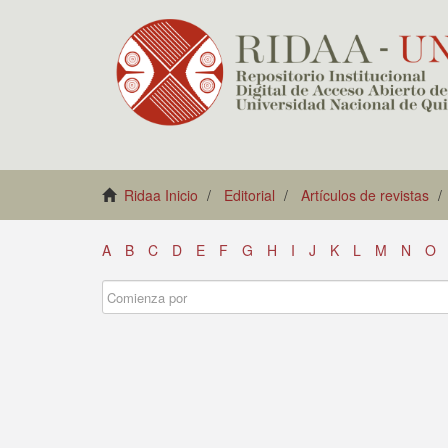
Ridaa Inicio
Editorial
Artículos de revistas
A
B
C
D
E
F
G
H
I
J
K
L
M
N
O