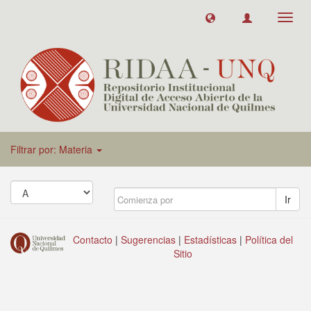
Toggl
navig
Filtrar por: Materia
Ir
Contacto
|
Sugerencias
|
Estadísticas
|
Política del
Sitio