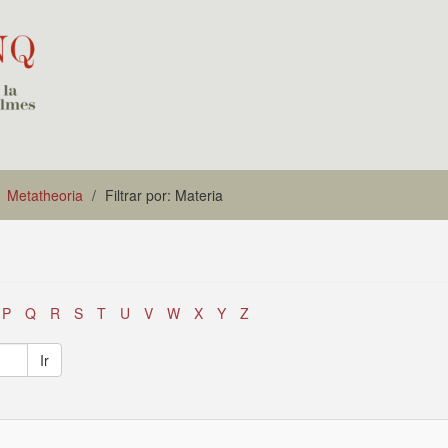
Metatheoria
Filtrar por: Materia
P
Q
R
S
T
U
V
W
X
Y
Z
Ir