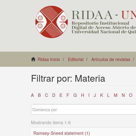
Ridaa Inicio
Editorial
Artículos de revistas
Filtrar por: Materia
A
B
C
D
E
F
G
H
I
J
K
L
M
N
O
Mostrando items 1-6
Ramsey-Sneed statement (1)