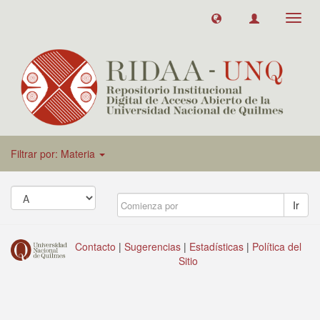
Toggl
navig
Filtrar por: Materia
Ir
Contacto
|
Sugerencias
|
Estadísticas
|
Política del
Sitio