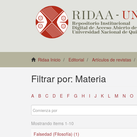
Ridaa Inicio
Editorial
Artículos de revistas
Filtrar por: Materia
A
B
C
D
E
F
G
H
I
J
K
L
M
N
O
Mostrando items 1-10
Falsedad (Filosofía) (1)