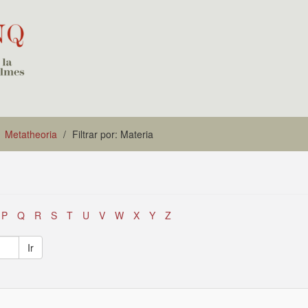
Metatheoria
Filtrar por: Materia
P
Q
R
S
T
U
V
W
X
Y
Z
Ir