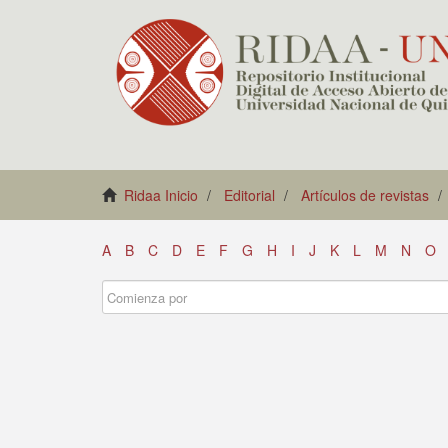
Ridaa Inicio
Editorial
Artículos de revistas
A
B
C
D
E
F
G
H
I
J
K
L
M
N
O