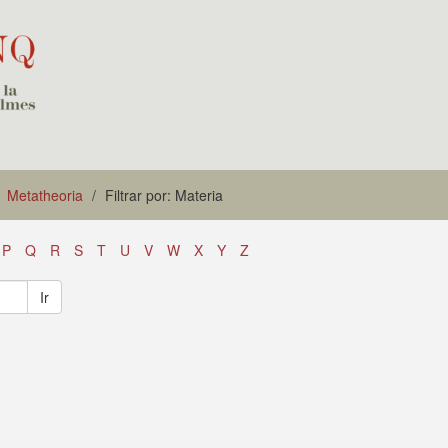
Metatheoria
Filtrar por: Materia
P
Q
R
S
T
U
V
W
X
Y
Z
Ir