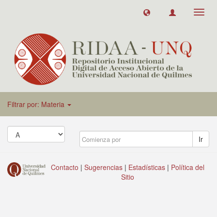
Toggl
navig
Filtrar por: Materia
Ir
Contacto
|
Sugerencias
|
Estadísticas
|
Política del
Sitio