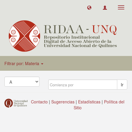
Toggl
navig
Filtrar por: Materia
Ir
Contacto
|
Sugerencias
|
Estadísticas
|
Política del
Sitio