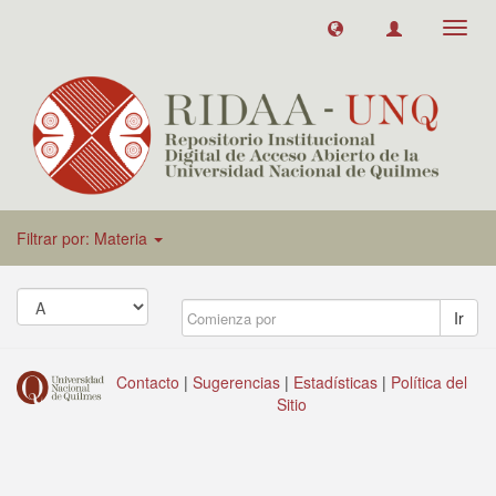
Toggl
navig
Filtrar por: Materia
Ir
Contacto
|
Sugerencias
|
Estadísticas
|
Política del
Sitio