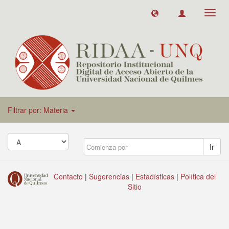
Toggl
navig
Filtrar por: Materia
Ir
Contacto
|
Sugerencias
|
Estadísticas
|
Política del
Sitio