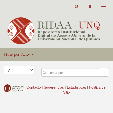
Toggl
navig
Filtrar por: Autor
Ir
Contacto
|
Sugerencias
|
Estadísticas
|
Política del
Sitio