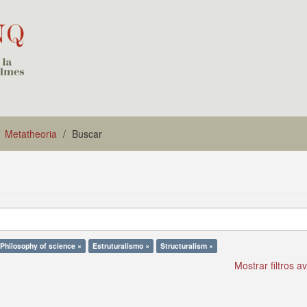
Metatheoria
Buscar
Philosophy of science ×
Estruturalismo ×
Structuralism ×
Mostrar filtros 