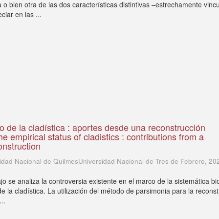
 o bien otra de las dos características distintivas –estrechamente vinc
iar en las ...
co de la cladística : aportes desde una reconstrucción
he empirical status of cladistics : contributions from a
construction
idad Nacional de QuilmesUniversidad Nacional de Tres de Febrero
,
20
jo se analiza la controversia existente en el marco de la sistemática bi
de la cladística. La utilización del método de parsimonia para la recons
..