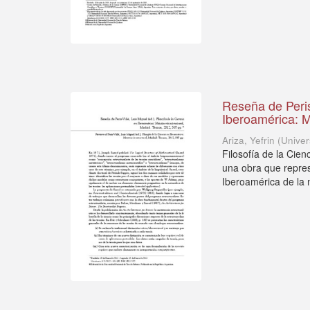
Reseña de Peris-
Iberoamérica: M
Ariza, Yefrin
(
Univer
Filosofía de la Cien
una obra que repres
Iberoamérica de la m