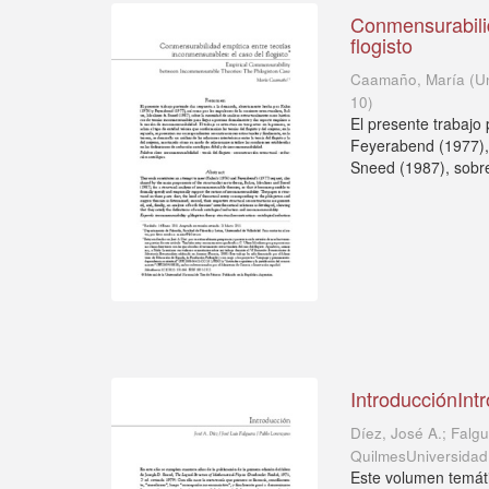
Conmensurabilid
flogisto
Caamaño, María
(
U
10
)
El presente trabajo
Feyerabend (1977), 
Sneed (1987), sobre
IntroducciónInt
Díez, José A.; Falg
QuilmesUniversidad
Este volumen temáti