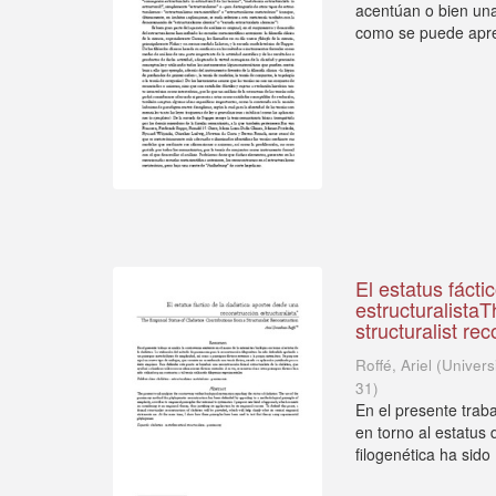
acentúan o bien una
como se puede aprec
El estatus fácti
estructuralistaT
structuralist re
Roffé, Ariel
(
Univers
31
)
En el presente traba
en torno al estatus 
filogenética ha sido .