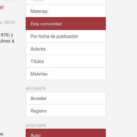
el
Materias
ro
,
2010-
Esta comunidad
1976) y
Por fecha de publicación
ulines &
Autores
Títulos
Materias
MI CUENTA
Acceder
Registro
DESCUBRE
ue
Autor