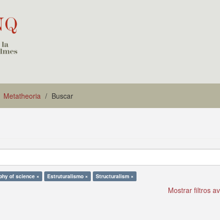
Metatheoria
Buscar
phy of science ×
Estruturalismo ×
Structuralism ×
Mostrar filtros 