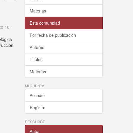
Materias
Esta comunidad
20-10-
Por fecha de publicación
ológica
trucción
Autores
Títulos
Materias
MI CUENTA
Acceder
Registro
DESCUBRE
Autor