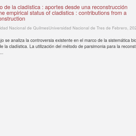
co de la cladística : aportes desde una reconstrucción
he empirical status of cladistics : contributions from a
construction
idad Nacional de QuilmesUniversidad Nacional de Tres de Febrero
,
20
jo se analiza la controversia existente en el marco de la sistemática bi
de la cladística. La utilización del método de parsimonia para la recons
..