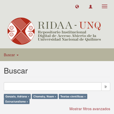
Toggl
navig
Buscar
Buscar
Ir
Gonzalo, Adriana ×
Chomsky, Noam ×
Teorías científicas ×
Estructuralismo ×
Mostrar filtros avanzados