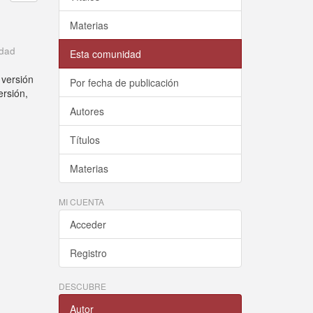
Materias
idad
Esta comunidad
 versión
Por fecha de publicación
ersión,
Autores
Títulos
Materias
MI CUENTA
Acceder
Registro
DESCUBRE
Autor