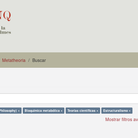
Metatheoria
Buscar
Philosophy) ×
Bioquímica metabólica ×
Teorías científicas ×
Estructuralismo ×
Mostrar filtros 