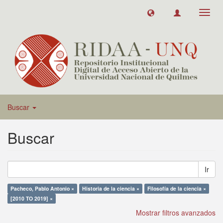
Toggl
navig
Buscar
Buscar
Ir
Pacheco, Pablo Antonio ×
Historia de la ciencia ×
Filosofía de la ciencia ×
[2010 TO 2019] ×
Mostrar filtros avanzados