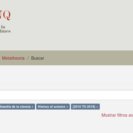
Metatheoria
Buscar
ilosofía de la ciencia ×
History of science ×
[2010 TO 2019] ×
Mostrar filtros 