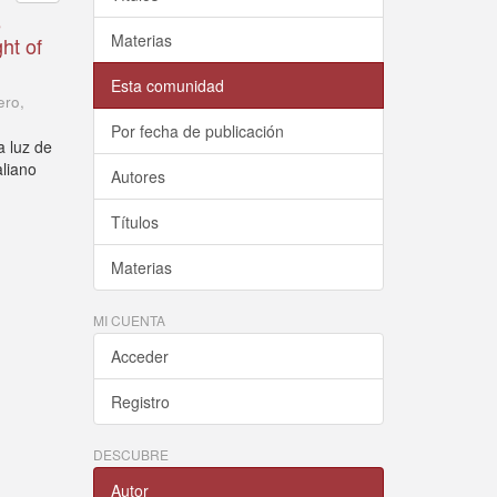
e
Materias
ht of
Esta comunidad
ero
,
Por fecha de publicación
a luz de
aliano
Autores
Títulos
Materias
MI CUENTA
Acceder
Registro
DESCUBRE
Autor