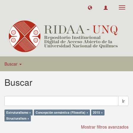
Toggl
navig
Buscar
Buscar
Ir
Estruturalismo ×
Concepción semántica (Filosofía) ×
2015 ×
Structuralism ×
Mostrar filtros avanzados