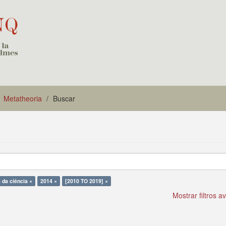
Metatheoria
Buscar
a da ciência ×
2014 ×
[2010 TO 2019] ×
Mostrar filtros 