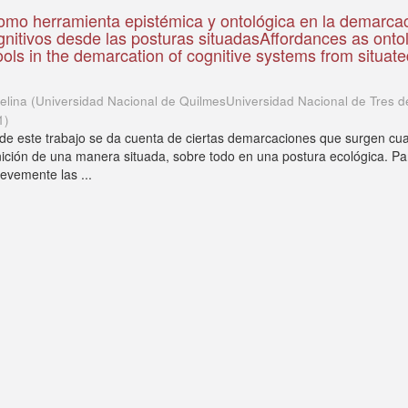
omo herramienta epistémica y ontológica en la demarca
gnitivos desde las posturas situadasAffordances as onto
ools in the demarcation of cognitive systems from situat
elina
(
Universidad Nacional de QuilmesUniversidad Nacional de Tres d
1
)
 de este trabajo se da cuenta de ciertas demarcaciones que surgen cu
ción de una manera situada, sobre todo en una postura ecológica. Par
revemente las ...