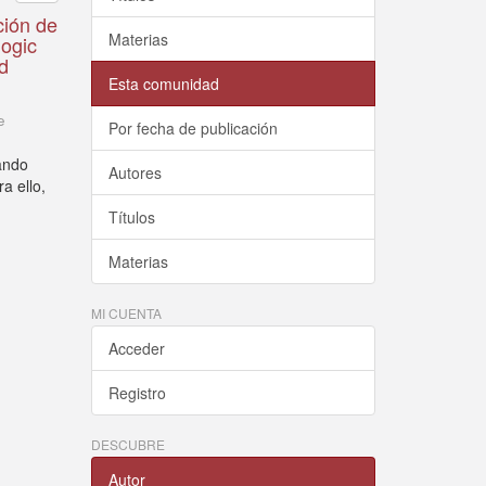
ción de
Materias
logic
ed
Esta comunidad
e
Por fecha de publicación
ando
Autores
a ello,
Títulos
Materias
MI CUENTA
Acceder
Registro
DESCUBRE
Autor