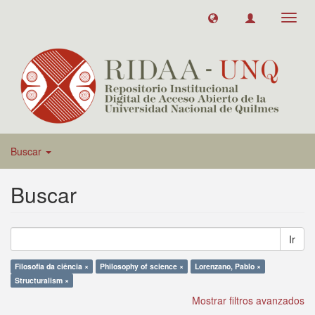
Toggl
navig
Buscar
Buscar
Ir
Filosofia da ciência ×
Philosophy of science ×
Lorenzano, Pablo ×
Structuralism ×
Mostrar filtros avanzados