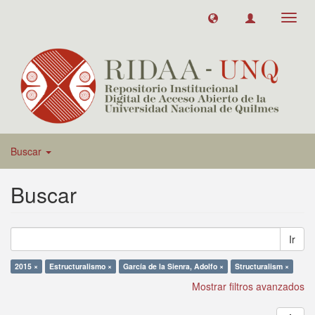
Toggl
navig
Buscar
Buscar
Ir
2015 ×
Estructuralismo ×
García de la Sienra, Adolfo ×
Structuralism ×
Mostrar filtros avanzados