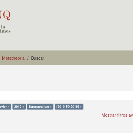
Metatheoria
Buscar
avier ×
2010 ×
Structuralism ×
[2010 TO 2019] ×
Mostrar filtros 