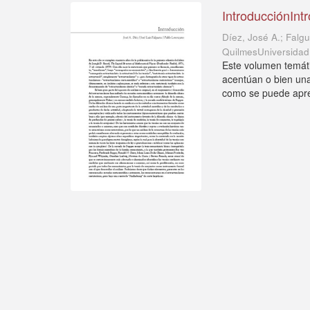
IntroducciónInt
Díez, José A.; Falg
QuilmesUniversidad
Este volumen temáti
acentúan o bien una
como se puede aprec