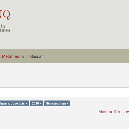
Metatheoria
Buscar
lguera, José Luis ×
2010 ×
Structuralism ×
Mostrar filtros 