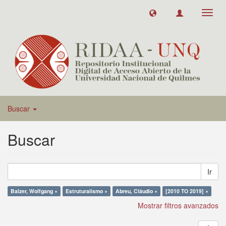
Toggl
navig
Buscar
Buscar
Ir
Balzer, Wolfgang ×
Estruturalismo ×
Abreu, Cláudio ×
[2010 TO 2019] ×
Mostrar filtros avanzados