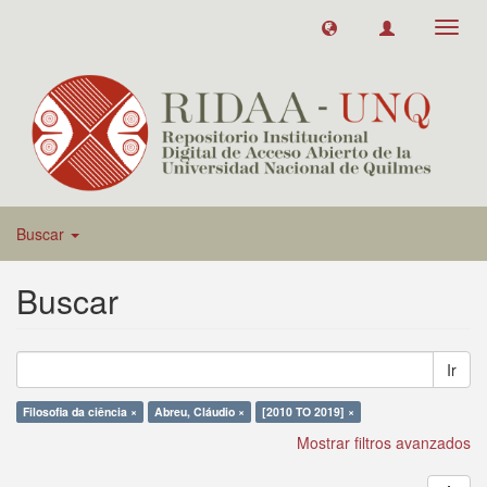
Toggl
navig
Buscar
Buscar
Ir
Filosofia da ciência ×
Abreu, Cláudio ×
[2010 TO 2019] ×
Mostrar filtros avanzados