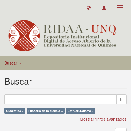
Toggl
navig
Buscar
Buscar
Ir
Cladística ×
Filosofía de la ciencia ×
Estructuralismo ×
Mostrar filtros avanzados