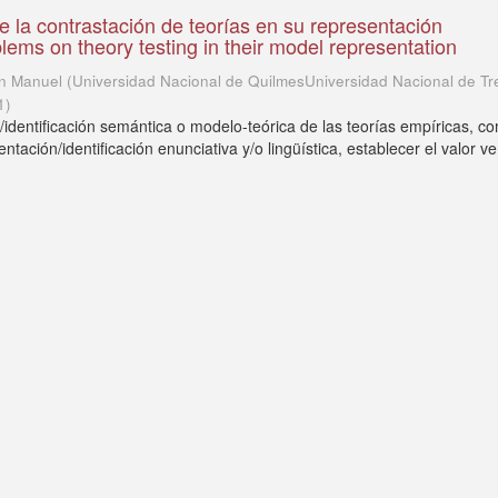
 la contrastación de teorías en su representación
lems on theory testing in their model representation
an Manuel
(
Universidad Nacional de QuilmesUniversidad Nacional de Tr
1
)
/identificación semántica o modelo-teórica de las teorías empíricas, c
entación/identificación enunciativa y/o lingüística, establecer el valor ver