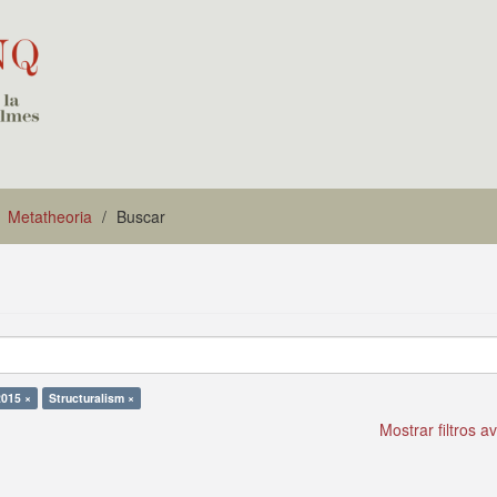
Metatheoria
Buscar
2015 ×
Structuralism ×
Mostrar filtros 