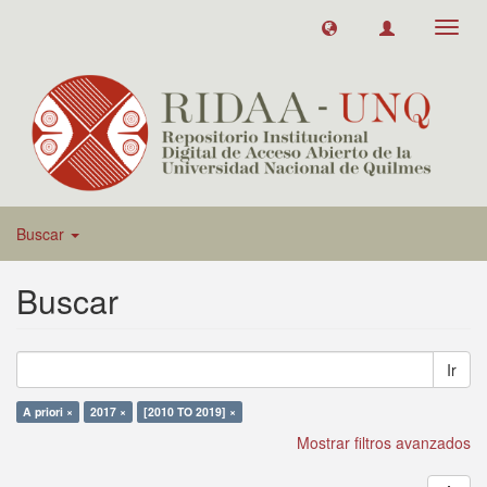
Toggl
navig
Buscar
Buscar
Ir
A priori ×
2017 ×
[2010 TO 2019] ×
Mostrar filtros avanzados