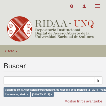
Toggl
navig
Buscar
Buscar
Ir
Congreso de la Asociación Iberoamericana de Filosofía de la Biología (2 : 2015 : Vall
Casanueva, Mario ×
[2010 TO 2019] ×
Mostrar filtros avanzados