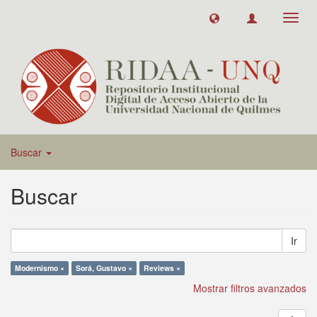
Toggl
navig
Buscar
Buscar
Ir
Modernismo ×
Sorá, Gustavo ×
Reviews ×
Mostrar filtros avanzados