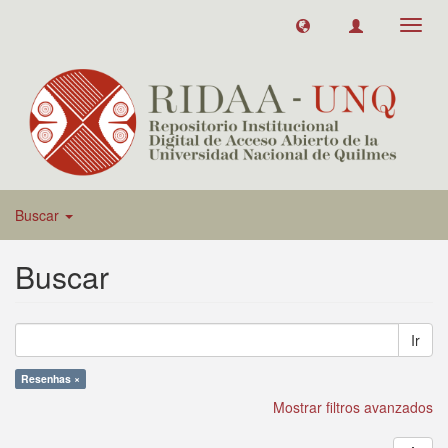
Toggl
navig
Buscar
Buscar
Ir
Resenhas ×
Mostrar filtros avanzados