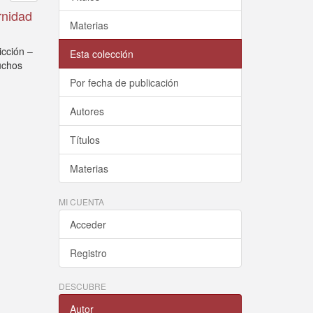
rnidad
Materias
icción –
Esta colección
uchos
Por fecha de publicación
Autores
Títulos
Materias
MI CUENTA
Acceder
Registro
DESCUBRE
Autor