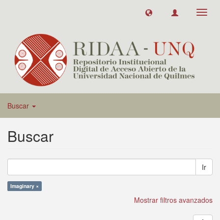
Toggl
navig
Buscar
Buscar
Ir
Imaginary ×
Mostrar filtros avanzados