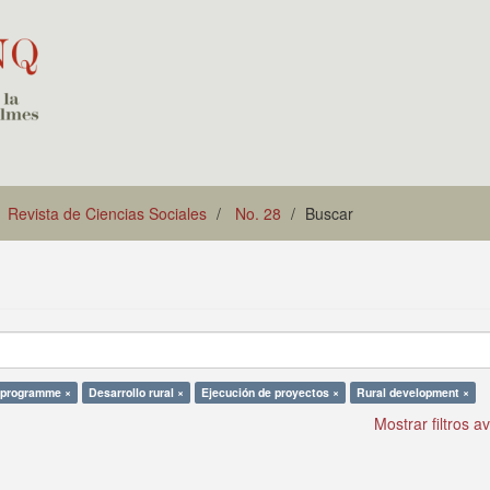
Revista de Ciencias Sociales
No. 28
Buscar
 programme ×
Desarrollo rural ×
Ejecución de proyectos ×
Rural development ×
Mostrar filtros 