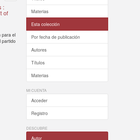
 :
Materias
t of
Esta colección
 para el
Por fecha de publicación
l partido
Autores
Títulos
Materias
MI CUENTA
Acceder
Registro
DESCUBRE
Autor