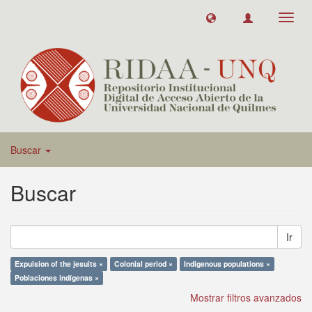
Toggl
navig
Buscar
Buscar
Ir
Expulsion of the jesuits ×
Colonial period ×
Indigenous populations ×
Poblaciones indígenas ×
Mostrar filtros avanzados